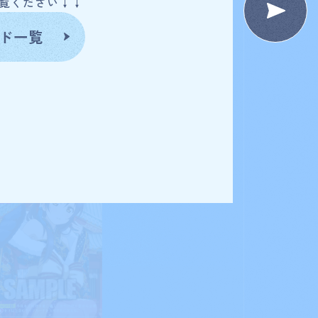
ださい↓↓
お店を探す
ド一覧
t
Deck Recipe
デッキを作る/紹介/探す
fficial