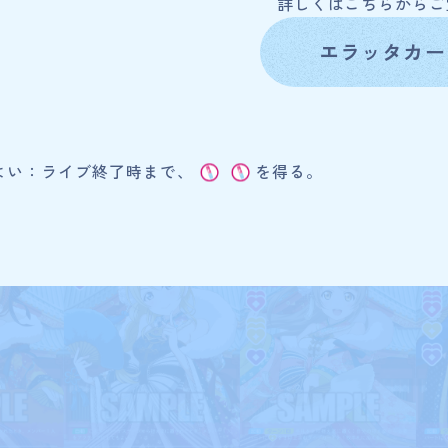
詳しくはこちらからご覧く
イベント
エラッタカー
Card Lis
カードを探す
よい：ライブ終了時まで、
を得る。
O