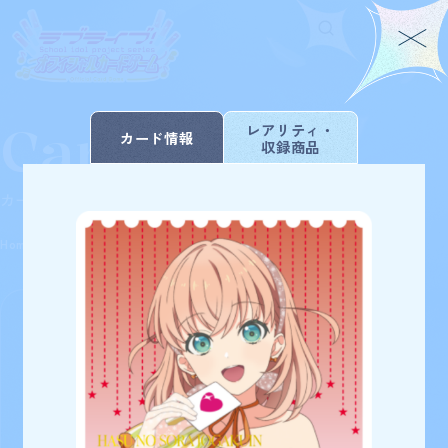
Card List
Home
For Beginners
レアリティ・
カード情報
収録商品
ホーム
はじめての方へ
Rule/Q&A
News
カードを探す
ルール/Q&A
ニュース
Schedule
Products
Home
Card List
PRカード
スケジュール
商品情報
Event
Shop
イベント
お店を探す
Card List
Deck Recipe
カードを探す
デッキを作る/紹介/探す
223
検索条件を変更
検索結果
件
Official
PRカード