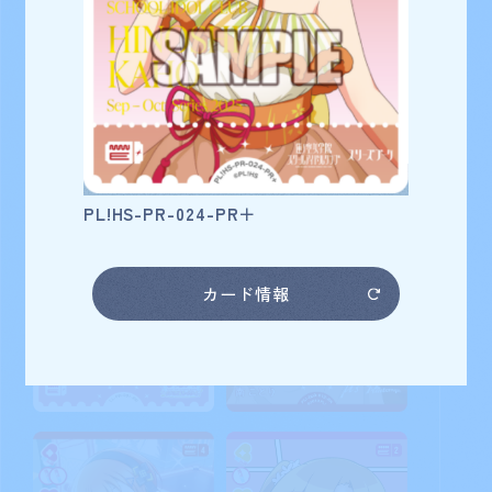
日野下花帆
カード番号
PL!HS-PR-024-PR＋
カード情報