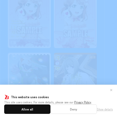
✕
This website uses cookies
This site uses cookies. For more details, please see our
Privacy Policy
.
Allow all
Deny
Show details