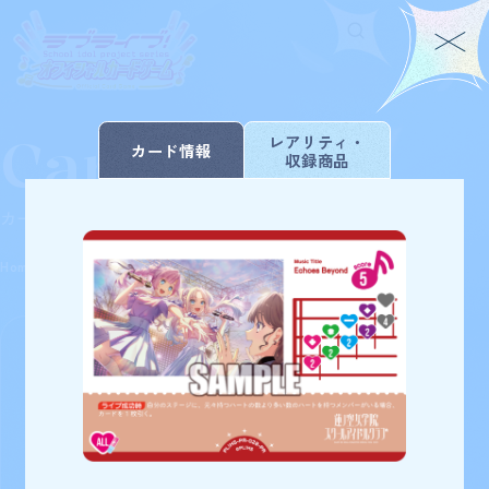
Card List
Home
For Beginners
レアリティ・
カード情報
収録商品
ホーム
はじめての方へ
Rule/Q&A
News
カードを探す
ルール/Q&A
ニュース
Schedule
Products
Home
Card List
PRカード
スケジュール
商品情報
Event
Shop
イベント
お店を探す
Card List
Deck Recipe
カードを探す
デッキを作る/紹介/探す
商品を選び直す
223
検索結果
件
Official
PRカード