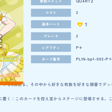
QU4RTZ
参加ユニット
2
コスト
1
基本ハート
2
ブレード
P+
レアリティ
PL!N-bp1-002-P
カード番号
ードを3枚見る。その中から好きな枚数を好きな順番でデッ
室に置く：このカードを控え室からステージに登場させる。