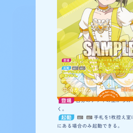
180
検索結果
件
ブースターパック vol.1
自分のデッキの上からカ
く。
手札を1枚控え
にある場合のみ起動できる。