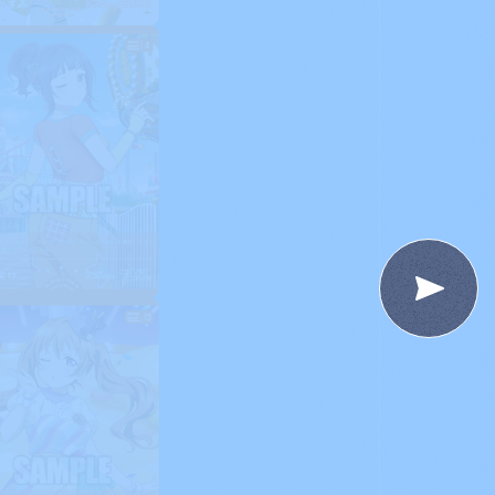
For Beginners
はじめての方へ
&A
News
ニュース
e
Products
商品情報
Shop
お店を探す
t
Deck Recipe
デッキを作る/紹介/探す
fficial