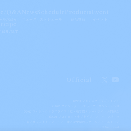
le/Q&A
News
Schedule
Products
Event
ール/Q&A
ニュース
スケジュール
商品情報
イベント
ecipe
/紹介/探す
Official
©2013 プロジェクトラブライブ！
©2017 プロジェクトラブライブ！サンシャイン!!
©2022 プロジェクトラブライブ！虹ヶ咲学園スクールアイドル同好会
©2024 プロジェクトラブライブ！スーパースター!!
©プロジェクトラブライブ！蓮ノ空女学院スクールアイドルクラブ
©Bushiroad