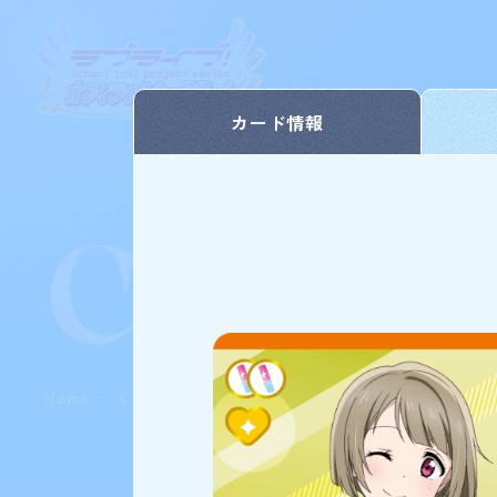
カード情報
Card L
Home
Card List
ブースターパック vol.1