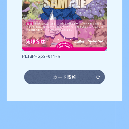
鬼塚冬毬
カード番号
PL!SP-bp2-011-R
カード情報