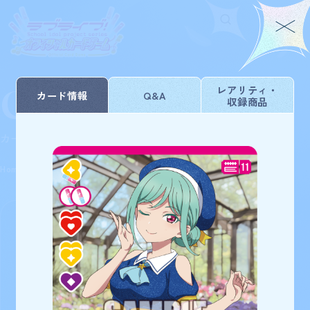
Card List
Home
For Beginners
レアリティ・
カード情報
Q&A
収録商品
ホーム
はじめての方へ
Rule/Q&A
News
カードを探す
ルール/Q&A
ニュース
Schedule
Products
Home
Card List
ブースターパック NEXT STEP
スケジュール
商品情報
Event
Shop
イベント
お店を探す
Card List
Deck Recipe
カードを探す
デッキを作る/紹介/探す
172
検索条件を変更
検索結果
件
Official
ブースターパック NEXT STEP