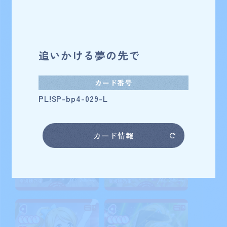
追いかける夢の先で
カード番号
PL!SP-bp4-029-L
カード情報