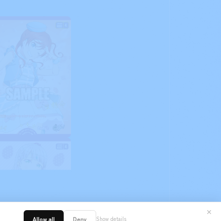
✕
Allow all
Deny
Show details