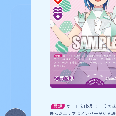
84
検索結果
件
プレミアムブースター ラ
カードを1枚引く。その
選んだエリアにメンバーがいる場