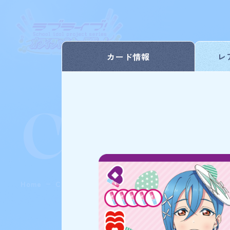
カード情報
レ
Card L
Home
Card List
プレミアムブースター ラブライブ！