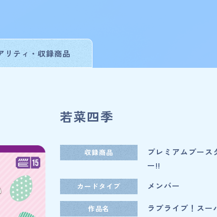
アリティ・
収録商品
ist
若菜四季
カードを探す
プレミアムブース
収録商品
ー!!
スーパースター!!
メンバー
カードタイプ
ラブライブ！スーパ
作品名