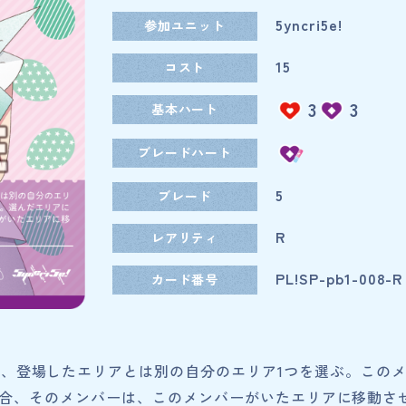
5yncri5e!
参加ユニット
15
コスト
3
3
基本ハート
ブレードハート
5
ブレード
ブライブ！スーパースター!!
R
レアリティ
Home
PL!SP-pb1-008-R
カード番号
ホーム
Rule/Q
ルール/Q&A
Schedul
後、登場したエリアとは別の自分のエリア1つを選ぶ。この
スケジュール
合、そのメンバーは、このメンバーがいたエリアに移動さ
Event