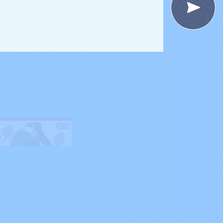
お店を探す
t
Deck Recipe
デッキを作る/紹介/探す
fficial