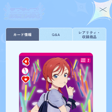
Card List
Home
For Beginners
レアリティ・
カード情報
Q&A
収録商品
ホーム
はじめての方へ
Rule/Q&A
News
カードを探す
ルール/Q&A
ニュース
Schedule
Products
Home
Card
プレミアムブースター ラブライブ！スーパースタ
スケジュール
商品情報
List
ー!!
Event
Shop
イベント
お店を探す
Card List
Deck Recipe
カードを探す
デッキを作る/紹介/探す
84
検索条件を変更
検索結果
件
Official
プレミアムブースター ラブライブ！