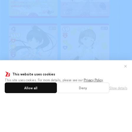
✕
This website uses cookies
This site uses cookies. For more details, please see our
Privacy Policy
.
Allow all
Deny
Show details