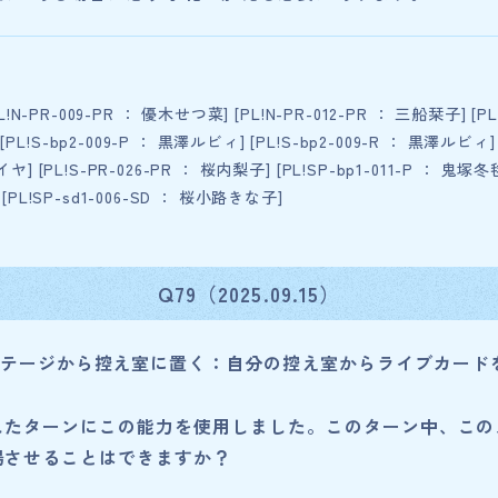
PL!N-PR-009-PR ： 優木せつ菜] [PL!N-PR-012-PR ： 三船栞子] [PL
PL!S-bp2-009-P ： 黒澤ルビィ] [PL!S-bp2-009-R ： 黒澤ルビィ]
イヤ] [PL!S-PR-026-PR ： 桜内梨子] [PL!SP-bp1-011-P ： 鬼塚冬毬
] [PL!SP-sd1-006-SD ： 桜小路きな子]
ブライブ！スーパースター!!
Q79（2025.09.15）
テージから控え室に置く：自分の控え室からライブカード
したターンにこの能力を使用しました。このターン中、この
場させることはできますか？