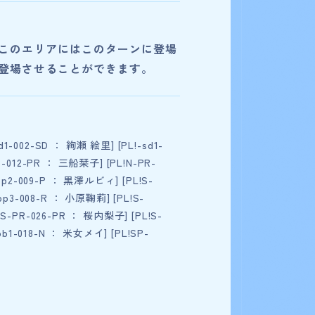
このエリアにはこのターンに登場
登場させることができます。
d1-002-SD ： 絢瀬 絵里] [PL!-sd1-
-012-PR ： 三船栞子] [PL!N-PR-
bp2-009-P ： 黒澤ルビィ] [PL!S-
bp3-008-R ： 小原鞠莉] [PL!S-
S-PR-026-PR ： 桜内梨子] [PL!S-
pb1-018-N ： 米女メイ] [PL!SP-