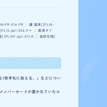
!N-PR-014-PR ： 鐘 嵐珠] [PL!N-
 [PL!S-pb1-004-P＋ ： 黒澤ダイ
検索条件を変更
] [PL!SP-bp1-011-R ： 鬼塚冬毬]
を1枚手札に加える。』などについ
メンバーカードが置かれていたエ