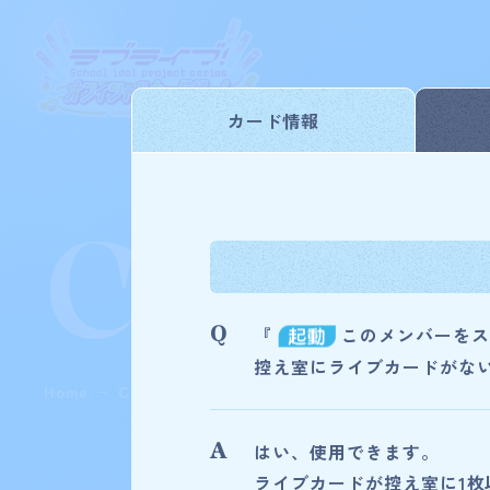
カード情報
Card L
『
このメンバーをス
控え室にライブカードがな
Home
Card List
プレミアムブースター ラブライブ！
はい、使用できます。
ライブカードが控え室に1