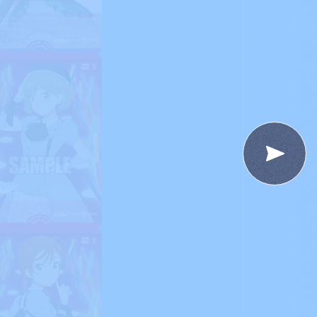
For Beginners
はじめての方へ
&A
News
ニュース
e
Products
商品情報
Shop
お店を探す
t
Deck Recipe
デッキを作る/紹介/探す
fficial