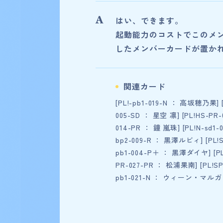
はい、できます。
起動能力のコストでこのメ
したメンバーカードが置か
関連カード
[PL!-pb1-019-N ： 高坂穂乃果] [
005-SD ： 星空 凛] [PL!HS-PR
014-PR ： 鐘 嵐珠] [PL!N-sd1
bp2-009-R ： 黒澤ルビィ] [PL!S
pb1-004-P＋ ： 黒澤ダイヤ] [PL
PR-027-PR ： 松浦果南] [PL!SP
pb1-021-N ： ウィーン・マルガレ