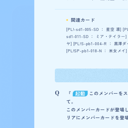
関連カード
[PL!-sd1-005-SD ： 星空 凛] [
84
検索結果
件
sd1-011-SD ： ミア・テイラー] [
ヤ] [PL!S-pb1-004-R ： 黒澤ダ
[PL!SP-pb1-018-N ： 米女メイ
プレミアムブースター ラ
『
このメンバーをス
て。
このメンバーカードが登場
リアにメンバーカードを登