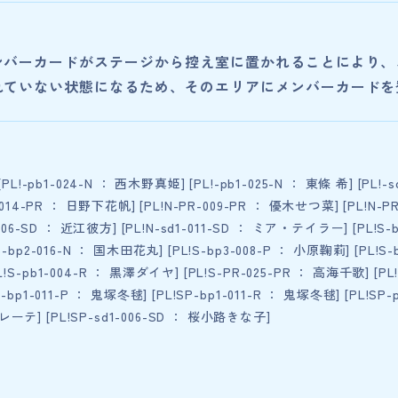
ンバーカードがステージから控え室に置かれることにより、
れていない状態になるため、そのエリアにメンバーカードを
PL!-pb1-024-N ： 西木野真姫] [PL!-pb1-025-N ： 東條 希] [PL!-s
-014-PR ： 日野下花帆] [PL!N-PR-009-PR ： 優木せつ菜] [PL!N-PR
-006-SD ： 近江彼方] [PL!N-sd1-011-SD ： ミア・テイラー] [PL!S-
-bp2-016-N ： 国木田花丸] [PL!S-bp3-008-P ： 小原鞠莉] [PL!S-
!S-pb1-004-R ： 黒澤ダイヤ] [PL!S-PR-025-PR ： 高海千歌] [PL!
-bp1-011-P ： 鬼塚冬毬] [PL!SP-bp1-011-R ： 鬼塚冬毬] [PL!SP-
ーテ] [PL!SP-sd1-006-SD ： 桜小路きな子]