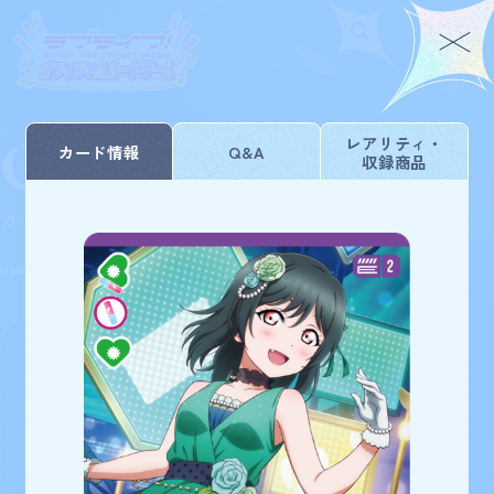
Card List
Home
For Beginners
レアリティ・
カード情報
Q&A
収録商品
ホーム
はじめての方へ
Rule/Q&A
News
カードを探す
ルール/Q&A
ニュース
Schedule
Products
Home
Card List
PRカード
スケジュール
商品情報
Event
Shop
イベント
お店を探す
Card List
Deck Recipe
カードを探す
デッキを作る/紹介/探す
223
検索条件を変更
検索結果
件
Official
PRカード