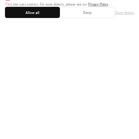
This site uses cookies. For more details, please see our
Privacy Policy
.
Allow all
Deny
Show details