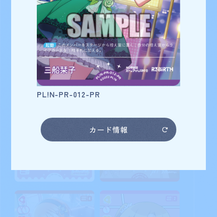
三船栞子
カード番号
PL!N-PR-012-PR
カード情報