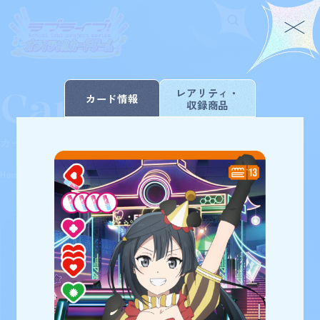
Card List
Home
For Beginners
レアリティ・
カード情報
収録商品
ホーム
はじめての方へ
Rule/Q&A
News
カードを探す
ルール/Q&A
ニュース
Schedule
Products
Home
Card
スタートデッキ ラブライブ！虹ヶ咲学園スクール
スケジュール
商品情報
List
アイドル同好会
Event
Shop
イベント
お店を探す
Card List
Deck Recipe
カードを探す
デッキを作る/紹介/探す
41
検索条件を変更
検索結果
件
Official
スタートデッキ ラブライブ！虹ヶ咲