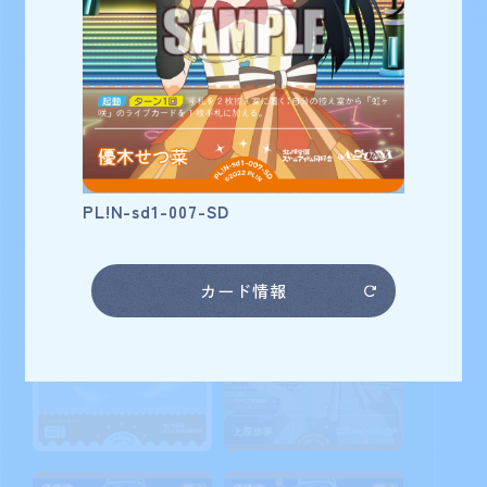
学園スクールアイドル同好会
優木せつ菜
カード番号
PL!N-sd1-007-SD
カード情報