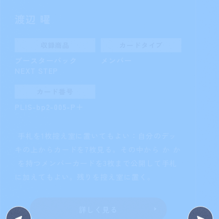
黒澤ダイヤ
収録商品
カードタイプ
ブースターパック
メンバー
NEXT STEP
カード番号
PL!S-bp2-004-P