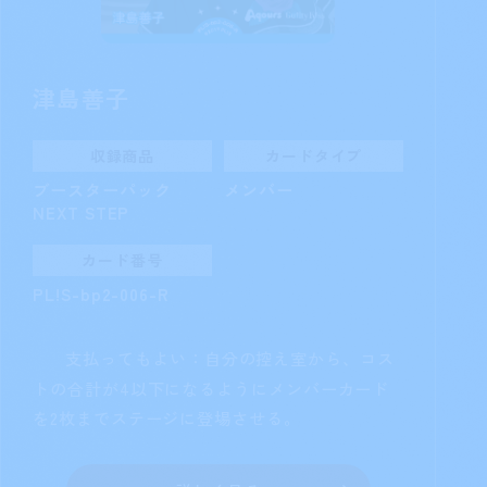
手札を1枚控え室に置いてもよい：自分
のデッキの上からカードを7枚見る。その中か
ら
か
か
を持つメンバーカードを3枚
まで公開して手札に加えてもよい。残りを控え
室に置く。
詳しく見る