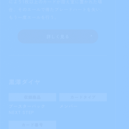
NEXT STEP
カード番号
PL!S-bp2-003-R
［ターン1回］エールにより公開され
た自分のカードの中にライブカードが1枚以上あ
るとき、ライブ終了時まで、［緑ハート］を得
る。
詳しく見る