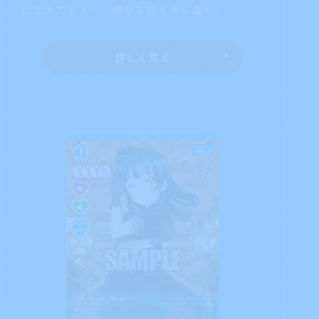
渡辺 曜
収録商品
カードタイプ
ブースターパック
メンバー
NEXT STEP
カード番号
PL!S-bp2-005-R＋