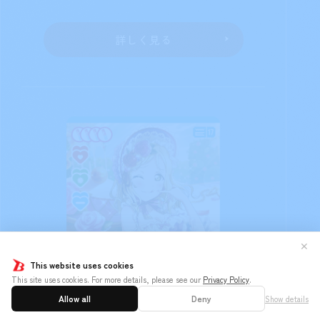
国木田花丸
収録商品
カードタイプ
ブースターパック
メンバー
NEXT STEP
カード番号
PL!S-bp2-007-P
✕
This website uses cookies
［ターン1回］エールにより公開され
This site uses cookies. For more details, please see our
Privacy Policy
.
Allow all
Deny
Show details
た自分のカードの中にライブカードが1枚以上あ