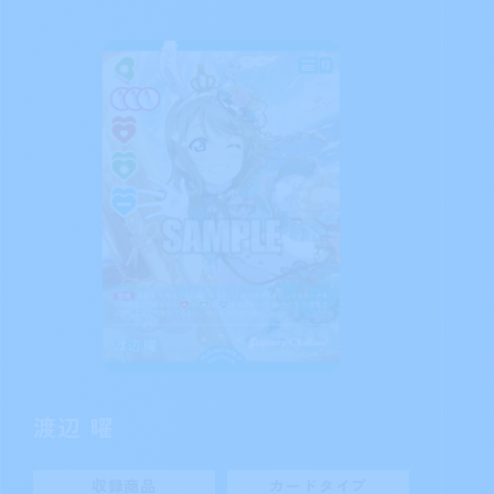
黒澤ダイヤ
収録商品
カードタイプ
ブースターパック
メンバー
NEXT STEP
カード番号
PL!S-bp2-004-R