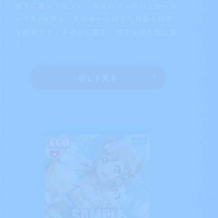
手札を1枚控え室に置いてもよい：自分
のデッキの上からカードを7枚見る。その中か
ら
か
か
を持つメンバーカードを3枚
まで公開して手札に加えてもよい。残りを控え
室に置く。
詳しく見る