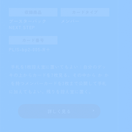
カード番号
PL!S-bp2-003-P
［ターン1回］エールにより公開され
た自分のカードの中にライブカードが1枚以上あ
るとき、ライブ終了時まで、［緑ハート］を得
る。
詳しく見る