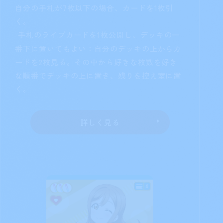
のデッキの上からカードを7枚見る。その中か
ら
か
か
を持つメンバーカードを3枚
まで公開して手札に加えてもよい。残りを控え
室に置く。
詳しく見る