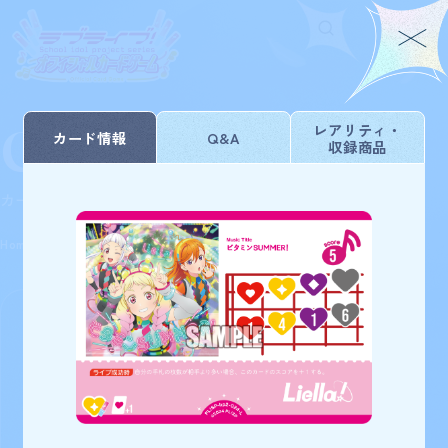
Card List
Home
For Beginners
レアリティ・
カード情報
Q&A
収録商品
ホーム
はじめての方へ
Rule/Q&A
News
カードを探す
ルール/Q&A
ニュース
Schedule
Products
Home
Card List
ブースターパック NEXT STEP
スケジュール
商品情報
Event
Shop
イベント
お店を探す
Card List
Deck Recipe
カードを探す
デッキを作る/紹介/探す
172
検索条件を変更
検索結果
件
Official
ブースターパック NEXT STEP