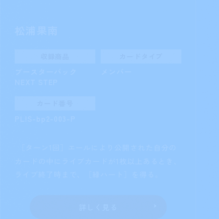
ブースターパック
メンバー
NEXT STEP
カード番号
PL!S-bp2-002-P
このメンバーがステージから控え室に
置かれたとき、手札を1枚控え室に置いてもよ
い。そうした場合、自分の控え室から
『Aqours』のライブカードを1枚手札に加え
る。
詳しく見る