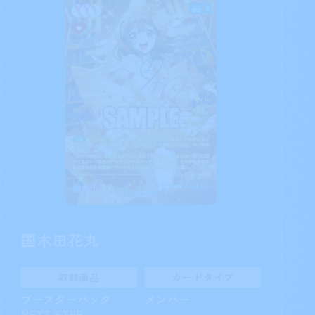
津島善子
収録商品
カードタイプ
ブースターパック
メンバー
NEXT STEP
カード番号
PL!S-bp2-006-P
支払ってもよい：自分
の控え室から、コストの合計が4以下になるよ
うにメンバーカードを2枚までステージに登場
させる。