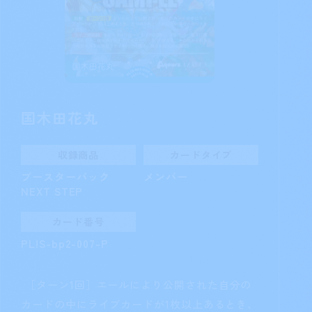
渡辺 曜
収録商品
カードタイプ
ブースターパック
メンバー
NEXT STEP
カード番号
PL!S-bp2-005-SEC
手札を1枚控え室に置いてもよい：自分