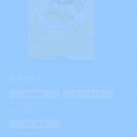
津島善子
収録商品
カードタイプ
ブースターパック
メンバー
NEXT STEP
カード番号
PL!S-bp2-006-R
支払ってもよい：自分
の控え室から、コストの合計が4以下になるよ