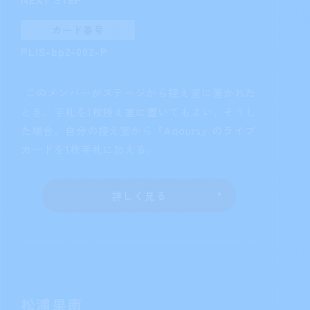
収録商品
カードタイプ
ブースターパック
メンバー
NEXT STEP
カード番号
PL!S-bp2-002-R
このメンバーがステージから控え室に
置かれたとき、手札を1枚控え室に置いてもよ
い。そうした場合、自分の控え室から
『Aqours』のライブカードを1枚手札に加え
る。
詳しく見る