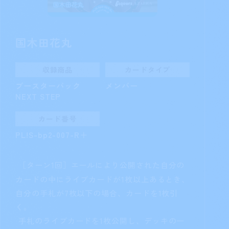
渡辺 曜
収録商品
カードタイプ
ブースターパック
メンバー
NEXT STEP
カード番号
PL!S-bp2-005-P＋