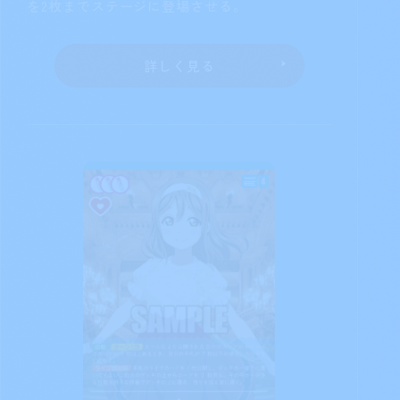
手札を1枚控え室に置いてもよい：自分
のデッキの上からカードを7枚見る。その中か
ら
か
か
を持つメンバーカードを3枚
まで公開して手札に加えてもよい。残りを控え
室に置く。
詳しく見る