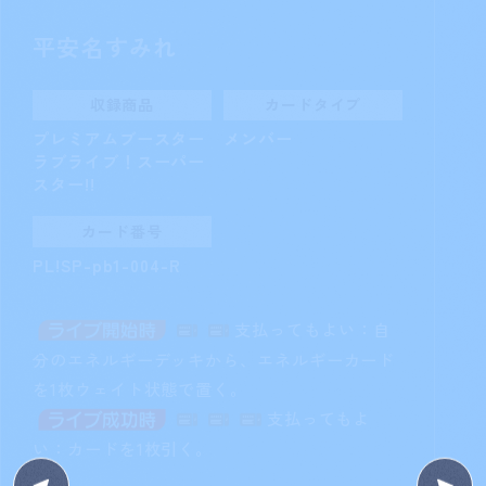
平安名すみれ
収録商品
カードタイプ
プレミアムブースター
メンバー
ラブライブ！スーパー
スター!!
カード番号
PL!SP-pb1-004-R
支払ってもよい：自
分のエネルギーデッキから、エネルギーカード
を1枚ウェイト状態で置く。
支払ってもよ
い：カードを1枚引く。