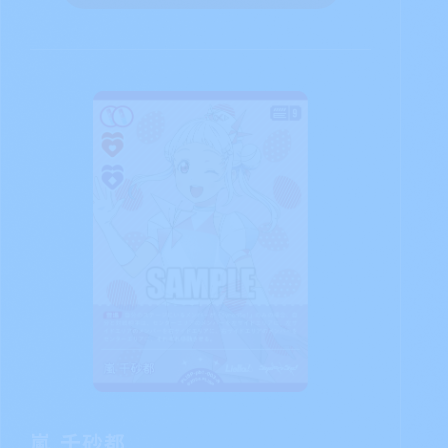
嵐 千砂都