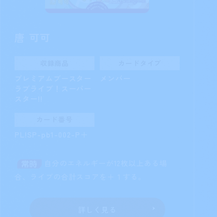
唐 可可
収録商品
カードタイプ
プレミアムブースター
メンバー
ラブライブ！スーパー
スター!!
カード番号
PL!SP-pb1-002-P＋
自分のエネルギーが12枚以上ある場
合、ライブの合計スコアを＋１する。
詳しく見る