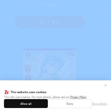
ンバーがいたエリアに移動させる。
詳しく見る
✕
This website uses cookies
This site uses cookies. For more details, please see our
Privacy Policy
.
Allow all
Deny
Show details