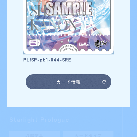
スーパースター!!
澁谷かのん
カード番号
PL!SP-pb1-044-SRE
カード情報
Starlight Prologue
収録商品
カードタイプ