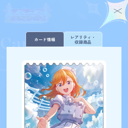
Card List
Home
For Beginners
レアリティ・
カード情報
収録商品
ホーム
はじめての方へ
Rule/Q&A
News
カードを探す
ルール/Q&A
ニュース
Schedule
Products
Home
Card
プレミアムブースター ラブライブ！スーパースタ
スケジュール
商品情報
List
ー!!
Event
Shop
イベント
お店を探す
Card List
Deck Recipe
カードを探す
デッキを作る/紹介/探す
84
検索条件を変更
検索結果
件
Official
プレミアムブースター ラブライブ！