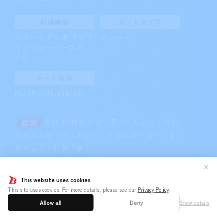
収録商品
カードタイプ
スタートデッキ ラブラ
メンバー
イブ！スーパースタ
ー!!
カード番号
PL!SP-sd1-016-SD
手札を1枚控え室に置いてもよい：自分
のエネルギーデッキから、エネルギーカードを1
枚ウェイト状態で置く。
✕
This website uses cookies
詳しく見る
This site uses cookies. For more details, please see our
Privacy Policy
.
Allow all
Deny
Show details