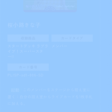
桜小路きな子
収録商品
カードタイプ
スタートデッキ ラブラ
メンバー
イブ！スーパースタ
ー!!
カード番号
PL!SP-sd1-006-SD
このメンバーをステージから控え室に
置く：自分の控え室からライブカードを1枚手札
に加える。