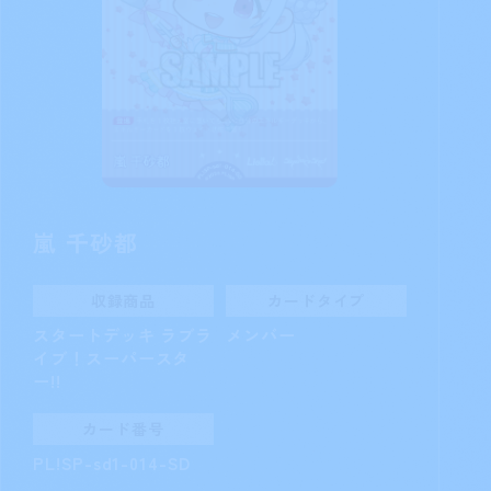
嵐 千砂都
収録商品
カードタイプ
スタートデッキ ラブラ
メンバー
イブ！スーパースタ
ー!!
カード番号
PL!SP-sd1-014-SD