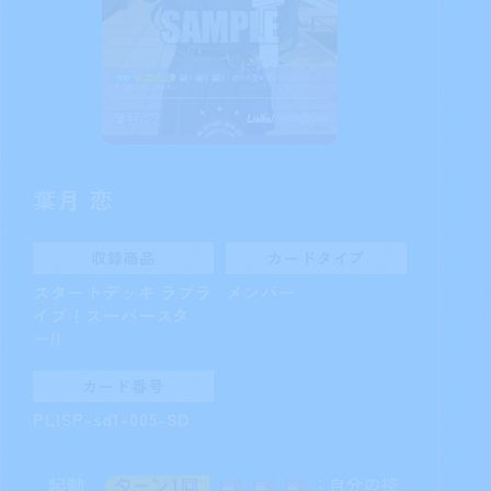
葉月 恋
収録商品
カードタイプ
スタートデッキ ラブラ
メンバー
イブ！スーパースタ
ー!!
カード番号
PL!SP-sd1-005-SD
：自分の控