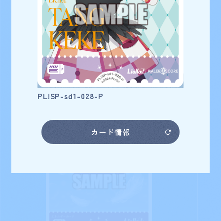
ースター!!
唐 可可
カード番号
PL!SP-sd1-028-P
カード情報