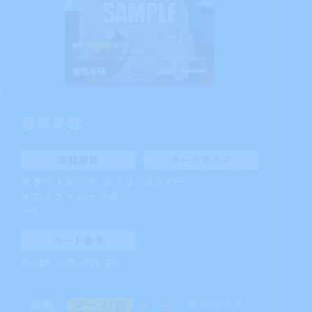
鬼塚冬毬
収録商品
カードタイプ
スタートデッキ ラブラ
メンバー
イブ！スーパースタ
ー!!
カード番号
PL!SP-sd1-011-SD
：自分のエネル