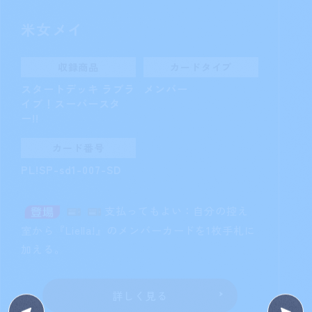
米女メイ
収録商品
カードタイプ
スタートデッキ ラブラ
メンバー
イブ！スーパースタ
ー!!
カード番号
PL!SP-sd1-007-SD
支払ってもよい：自分の控え
室から『Liella!』のメンバーカードを1枚手札に
加える。
詳しく見る