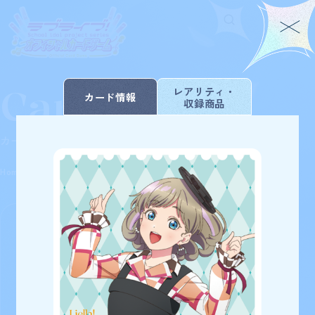
Card List
Home
For Beginners
レアリティ・
カード情報
収録商品
ホーム
はじめての方へ
Rule/Q&A
News
カードを探す
ルール/Q&A
ニュース
Schedule
Products
Home
Card List
スタートデッキ ラブライブ！スーパースター!!
スケジュール
商品情報
Event
Shop
イベント
お店を探す
Card List
Deck Recipe
カードを探す
デッキを作る/紹介/探す
38
検索条件を変更
検索結果
件
Official
スタートデッキ ラブライブ！スーパ