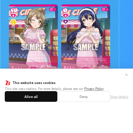
✕
This website uses cookies
This site uses cookies. For more details, please see our
Privacy Policy
.
Allow all
Deny
Show details