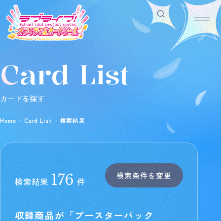
Card List
Home
For Beginners
ホーム
はじめての方へ
Rule/Q&A
News
カードを探す
ルール/Q&A
ニュース
Schedule
Products
Home
Card List
検索結果
スケジュール
商品情報
Event
Shop
イベント
お店を探す
Card List
Deck Recipe
カードを探す
デッキを作る/紹介/探す
検索条件を変更
176
検索結果
件
Official
収録商品が「ブースターパック