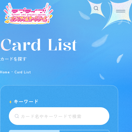
Card List
Home
For Beginners
ホーム
はじめての方へ
Rule/Q&A
News
カードを探す
ルール/Q&A
ニュース
Schedule
Products
Home
Card List
スケジュール
商品情報
Event
Shop
イベント
お店を探す
Card List
Deck Recipe
カードを探す
デッキを作る/紹介/探す
キーワード
Official