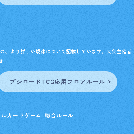
イベント
Card Lis
カードを探す
際の、より詳しい規律について記載しています。
大会主催者
O
更新）
ブシロードTCG応用フロアルール
ャルカードゲーム 総合ルール