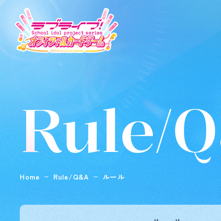
Rule/
Home
Rule/Q&A
ルール