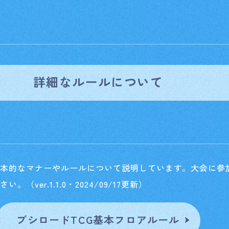
詳細なルールについて
Home
ホーム
Rule/Q
基本的なマナーやルールについて説明しています。
大会に参
ver.1.1.0・2024/09/17更新）
ルール/Q&A
Schedul
スケジュール
ブシロードTCG基本フロアルール
Event