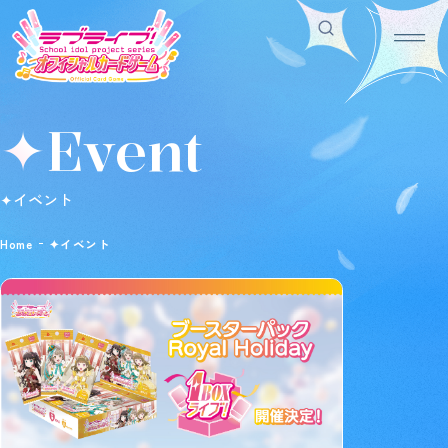
✦Event
Home
For Beginners
ホーム
はじめての方へ
Rule/Q&A
News
✦イベント
ルール/Q&A
ニュース
Schedule
Products
Home
✦イベント
スケジュール
商品情報
Event
Shop
イベント
お店を探す
Card List
Deck Recipe
カードを探す
デッキを作る/紹介/探す
Official