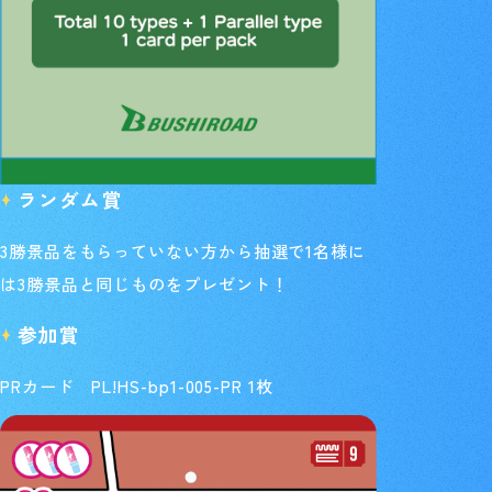
ランダム賞
3勝景品をもらっていない方から抽選で1名様に
は3勝景品と同じものをプレゼント！
参加賞
PRカード PL!HS-bp1-005-PR 1枚