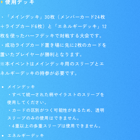
使用デッキ
・「メインデッキ」30枚（メンバーカード24枚
＋ライブカード6枚）と「エネルギーデッキ」12
枚を使ったハーフデッキで対戦する大会です。
・成功ライブカード置き場に先に2枚のカードを
置いたプレイヤーが勝利となります。
※本イベントはメインデッキ用のスリーブとエ
ネルギーデッキの持参が必要です。
メインデッキ
・すべて統一された柄やイラストのスリーブを
使用してください。
・カードの区別がつく可能性があるため、透明
スリーブのみの使用はできません。
・4重以上の多重スリーブは使用できません。
エネルギーデッキ