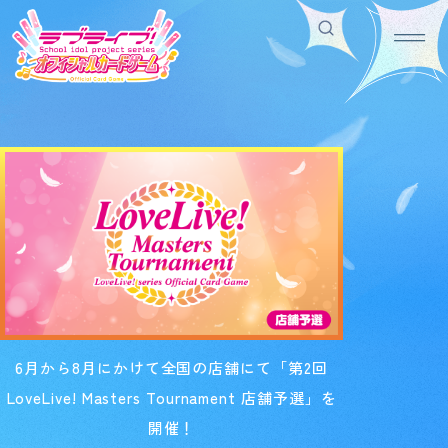
Home
For Beginners
ホーム
はじめての方へ
Rule/Q&A
News
ルール/Q&A
ニュース
Schedule
Products
スケジュール
商品情報
Event
Shop
イベント
お店を探す
Card List
Deck Recipe
カードを探す
デッキを作る/紹介/探す
6月から8月にかけて全国の店舗にて「第2回
LoveLive! Masters Tournament 店舗予選」を
Official
開催！