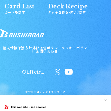
Card List
Deck Recipe
カードを探す
デッキを作る/紹介/探す
個人情報保護方針
外部送信ポリシー
クッキーポリシー
お問い合わせ
Official
©2013 プロジェクトラブライブ！
©2017 プロジェクトラブライブ！サンシャイン!!
✕
©2022 プロジェクトラブライブ！虹ヶ咲学園スクールアイドル同好会
©2024 プロジェクトラブライブ！スーパースター!!
This website uses cookies
©プロジェクトラブライブ！蓮ノ空女学院スクールアイドルクラブ