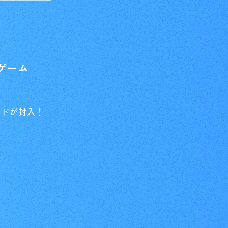
お店を探す
t
Deck Recipe
デッキを作る/紹介/探す
ゲーム
fficial
ードが封入！