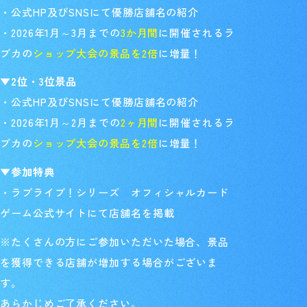
・公式HP及びSNSにて優勝店舗名の紹介
・
2026年1月～3月までの
3か月間
に開催されるラ
ブカの
ショップ大会の景品を2倍
に増量！
▼2位・3位景品
・
公式HP及びSNSにて優勝店舗名の紹介
・2026年1月～2月までの
2ヶ月間
に開催されるラ
ブカの
ショップ大会の景品を2倍
に増量！
▼参加特典
・ラブライブ！シリーズ オフィシャルカード
ゲーム公式サイトにて店舗名を掲載
※たくさんの方にご参加いただいた場合、景品
を獲得できる店舗が増加する場合がございま
す。
あらかじめご了承ください。