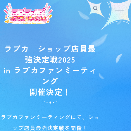
Home
For Beginners
ホーム
はじめての方へ
ラブカ ショップ店員最
Rule/Q&A
News
強決定戦2025
ルール/Q&A
ニュース
Schedule
Products
in ラブカファンミーティ
スケジュール
商品情報
Event
Shop
ング
イベント
お店を探す
開催決定！
Card List
Deck Recipe
カードを探す
デッキを作る/紹介/探す
ラブカファンミーティングにて、ショ
Official
ップ店員最強決定戦を開催！