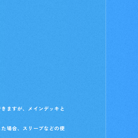
お店を探す
t
Deck Recipe
デッキを作る/紹介/探す
fficial
できますが、メインデッキと
した場合、スリーブなどの使