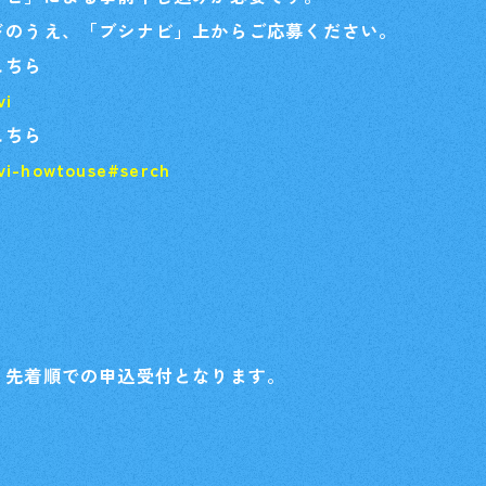
ドのうえ、「ブシナビ」上からご応募ください。
こちら
vi
こちら
vi-howtouse#serch
、先着順での申込受付となります。