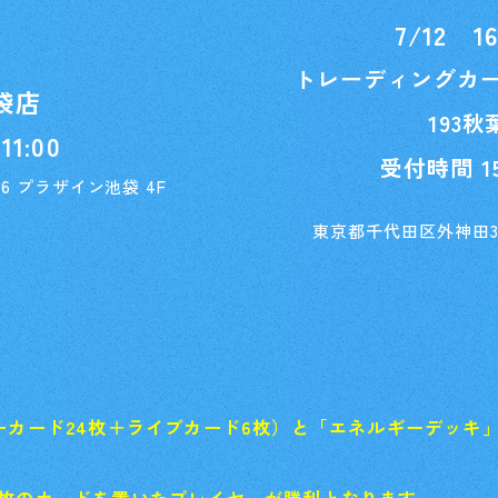
0～
7/12 
トレーディングカ
袋店
193
1:00
受付時間 15:
-6 プラザイン池袋 4F
東京都千代田区外神田3丁
Home
ホーム
Rule/Q
ルール/Q&A
Schedul
ーカード24枚＋ライブカード6枚）と「エネルギーデッキ」
スケジュール
Event