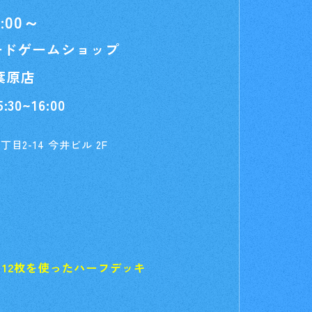
16:00～
ードゲームショップ
秋葉原店
30~16:00
目2-14 今井ビル 2F
For Beginners
はじめての方へ
&A
News
ニュース
e
Products
12枚を使ったハーフデッキ
商品情報
Shop