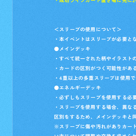
・成功ライブカード置き場に先に
＜スリーブの使用について＞
・本イベントはスリーブが必要と
●メインデッキ
・すべて統一された柄やイラスト
・カードの区別がつく可能性があ
・4重以上の多重スリーブは使用
●エネルギーデッキ
・必ずしもスリーブを使用する必
・スリーブを使用する場合、異な
区別をするため、メインデッキと
※スリーブに傷や汚れがありカー