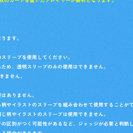
2枚のカードを置いたプレイヤーが勝利となります。
イベント
Card Lis
カードを探す
なります。
O
のスリーブを使用してください。
るため、透明スリーブのみの使用はできません。
できません。
要はありません。
る柄やイラストのスリーブを組み合わせて使用することが
同じ柄やイラストのスリーブは使用できません。
ドの区別がつく可能性があるなど、ジャッジが必要と判断