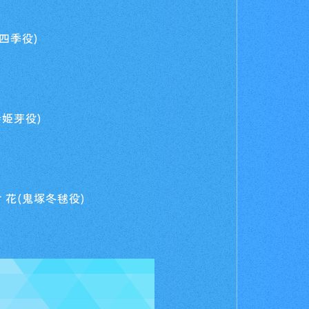
四季役)
寺姫芽役)
 花(鬼塚冬毬役)