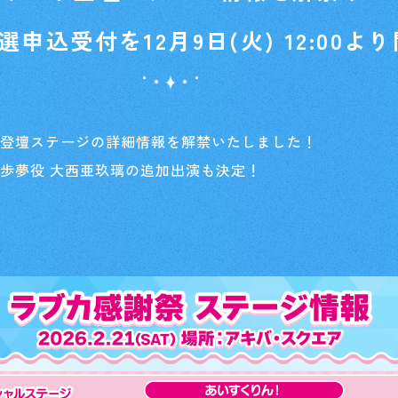
申込受付を12月9日(火) 12:00よ
ト登壇ステージの詳細情報を解禁いたしました！
歩夢役 大西亜玖璃の追加出演も決定！
Home
ホーム
Rule/Q
ルール/Q&A
Schedul
スケジュール
Event