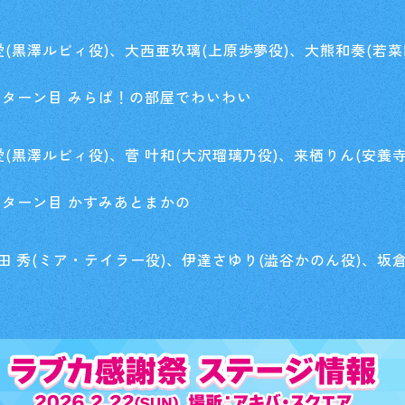
愛(黒澤ルビィ役)、大西亜玖璃(上原歩夢役)、大熊和奏(若菜
 ターン目 みらぱ！の部屋でわいわい
愛(黒澤ルビィ役)、菅 叶和(大沢瑠璃乃役)、来栖りん(安養
 ターン目 かすみあとまかの
 秀(ミア・テイラー役)、伊達さゆり(澁谷かのん役)、坂倉