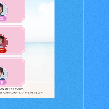
お店を探す
t
Deck Recipe
デッキを作る/紹介/探す
fficial