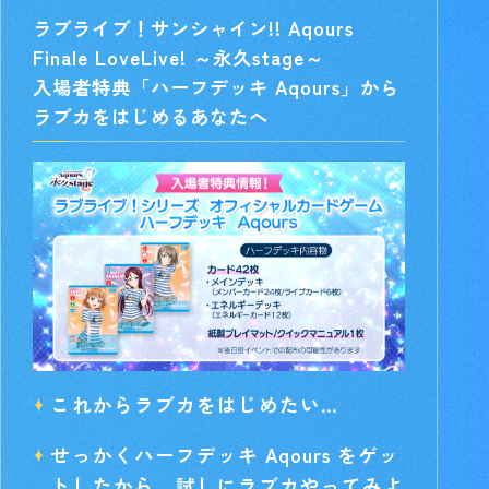
ラブライブ！サンシャイン!! Aqours
Finale LoveLive! ～永久stage～
入場者特典「ハーフデッキ Aqours」から
ラブカをはじめるあなたへ
これからラブカをはじめたい…
せっかくハーフデッキ Aqours をゲッ
トしたから、試しにラブカやってみよ