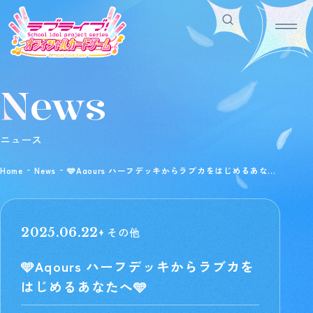
News
Home
For Beginners
ホーム
はじめての方へ
Rule/Q&A
News
ニュース
ルール/Q&A
ニュース
Schedule
Products
Home
News
🩵Aqours ハーフデッキからラブカをはじめるあなた
スケジュール
商品情報
へ🩵
Event
Shop
イベント
お店を探す
Card List
Deck Recipe
その他
2025.06.22
カードを探す
デッキを作る/紹介/探す
🩵Aqours ハーフデッキからラブカを
はじめるあなたへ🩵
Official