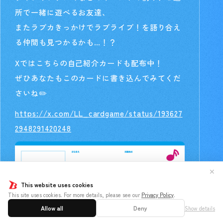
所で一緒に遊べるお友達、
またラブカきっかけでラブライブ！を語り合え
る仲間も見つかるかも…！？
Xではこちらの自己紹介カードも配布中！
ぜひあなたもこのカードに書き込んでみてくだ
さいね✏️
https://x.com/LL_cardgame/status/193627
2948291420248
✕
This website uses cookies
This site uses cookies. For more details, please see our
Privacy Policy
.
Allow all
Deny
Show details