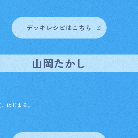
デッキレシピはこちら
山岡たかし
Home
ホーム
Rule/Q
夏、はじまる。
ルール/Q&A
Schedul
スケジュール
Event