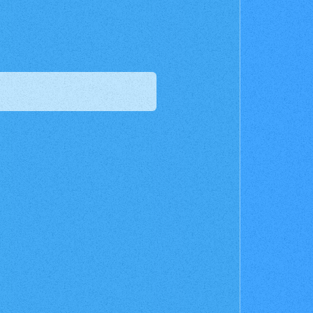
お店を探す
t
Deck Recipe
デッキを作る/紹介/探す
fficial