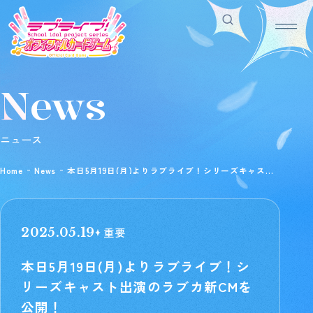
News
Home
For Beginners
ホーム
はじめての方へ
Rule/Q&A
News
ニュース
ルール/Q&A
ニュース
Schedule
Products
Home
News
本日5月19日(月)よりラブライブ！シリーズキャスト
スケジュール
商品情報
出演のラブカ新CMを公開！
Event
Shop
イベント
お店を探す
Card List
Deck Recipe
重要
2025.05.19
カードを探す
デッキを作る/紹介/探す
本日5月19日(月)よりラブライブ！シ
リーズキャスト出演のラブカ新CMを
Official
公開！