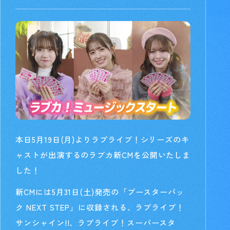
本日5月19日(月)よりラブライブ！シリーズのキ
ャストが出演するのラブカ新CMを公開いたしま
した！
新CMには5月31日(土)発売の「ブースターパッ
ク NEXT STEP」に収録される、ラブライブ！
サンシャイン!!、ラブライブ！スーパースタ