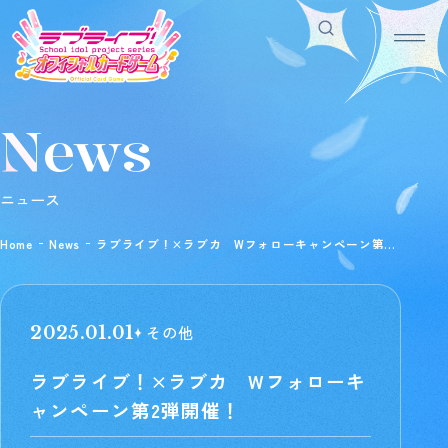
News
Home
For Beginners
ホーム
はじめての方へ
Rule/Q&A
News
ニュース
ルール/Q&A
ニュース
Schedule
Products
Home
News
ラブライブ！×ラブカ Wフォローキャンペーン第2
スケジュール
商品情報
弾開催！
Event
Shop
イベント
お店を探す
Card List
Deck Recipe
その他
2025.01.01
カードを探す
デッキを作る/紹介/探す
ラブライブ！×ラブカ Wフォローキ
ャンペーン第2弾開催！
Official