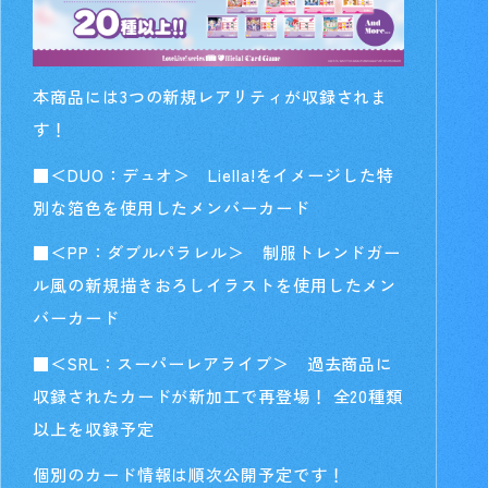
本商品には3つの新規レアリティが収録されま
す！
■＜DUO：デュオ＞ Liella!をイメージした特
別な箔色を使用したメンバーカード
■＜PP：ダブルパラレル＞ 制服トレンドガー
ル風の新規描きおろしイラストを使用したメン
バーカード
■＜SRL：スーパーレアライブ＞ 過去商品に
収録されたカードが新加工で再登場！ 全20種類
以上を収録予定
個別のカード情報は順次公開予定です！