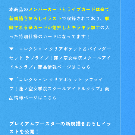
本商品の
メンバーカードとライブカードは全て
新規描きおろしイラスト
で収録されており、
収
録さ
れる全カードが箔押しとキラキラ加工
の入
った特別仕様のカードになってます！
▼
「コレクション クリアポケット＆バインダー
セット ラブライブ！蓮ノ空女学院スクールアイ
ドルクラブ」
商品情報ページは
こちら
▼「
コレクション クリアポケット ラブライ
ブ！蓮ノ空女学院スクールアイドルクラブ」
商
品情報ページは
こちら
プレミアムブースターの新規描きおろしイラ
ストを公開！