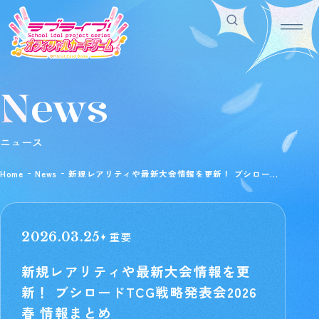
News
Home
For Beginners
ホーム
はじめての方へ
Rule/Q&A
News
ニュース
ルール/Q&A
ニュース
Schedule
Products
Home
News
新規レアリティや最新大会情報を更新！ ブシロード
スケジュール
商品情報
TCG戦略発表会2026 春 情報まとめ
Event
Shop
イベント
お店を探す
Card List
Deck Recipe
重要
2026.03.25
カードを探す
デッキを作る/紹介/探す
新規レアリティや最新大会情報を更
新！ ブシロードTCG戦略発表会2026
Official
春 情報まとめ