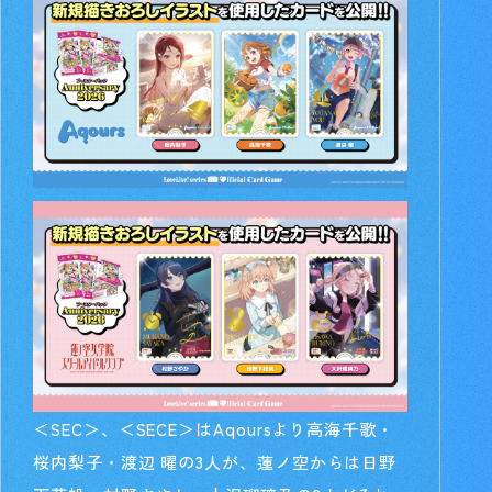
＜SEC＞、＜SECE＞はAqoursより高海千歌・
桜内梨子・渡辺 曜の3人が、蓮ノ空からは日野