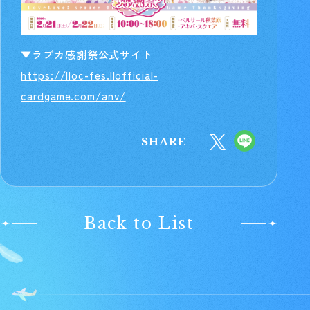
▼ラブカ感謝祭公式サイト
https://lloc-fes.llofficial-
cardgame.com/anv/
SHARE
Back to List