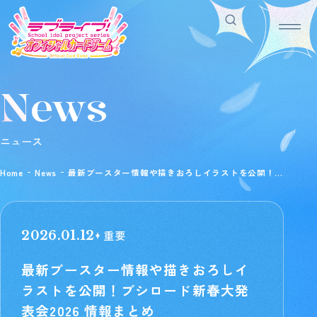
News
Home
For Beginners
ホーム
はじめての方へ
Rule/Q&A
News
ニュース
ルール/Q&A
ニュース
Schedule
Products
Home
News
最新ブースター情報や描きおろしイラストを公開！ブ
スケジュール
商品情報
シロード新春大発表会2026 情報まとめ
Event
Shop
イベント
お店を探す
Card List
Deck Recipe
重要
2026.01.12
カードを探す
デッキを作る/紹介/探す
最新ブースター情報や描きおろしイ
ラストを公開！ブシロード新春大発
Official
表会2026 情報まとめ