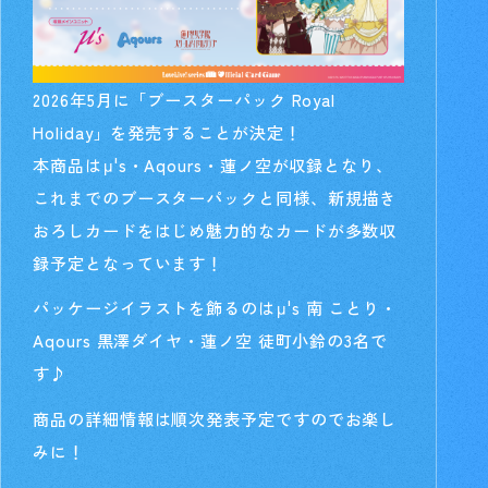
2026年5月に「ブースターパック Royal
Holiday」を発売することが決定！
本商品はμ's・Aqours・蓮ノ空が収録となり、
これまでのブースターパックと同様、新規描き
おろしカードをはじめ魅力的なカードが多数収
録予定となっています！
パッケージイラストを飾るのはμ's 南 ことり・
Aqours 黒澤ダイヤ・蓮ノ空 徒町小鈴の3名で
す♪
商品の詳細情報は順次発表予定ですのでお楽し
みに！