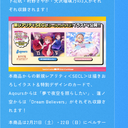
下花帆・村野さやか・大沢瑠璃乃の3人がそれ
ぞれ収録されます！
本商品からの新規レアリティ＜SECL＞は描きお
ろしイラスト＆特別デザインのカードで、
Aqoursからは「夢で夜空を照らしたい」、蓮ノ
空からは「Dream Believers」がそれぞれ収録さ
れます！
本商品は2月21日（土）・22日（日）にベルサー