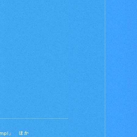
お店を探す
t
Deck Recipe
デッキを作る/紹介/探す
fficial
ump!」 ほか