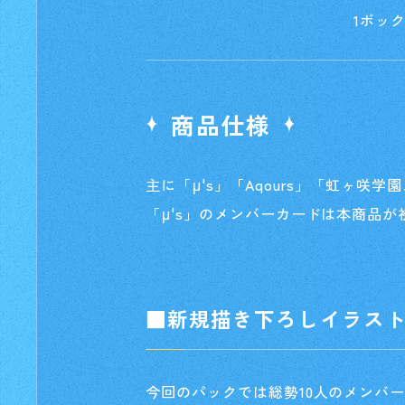
1ボック
商品仕様
主に「μ's」「Aqours」「虹ヶ
「μ's」のメンバーカードは本商品
■新規描き下ろしイラス
今回のパックでは総勢10人のメンバ