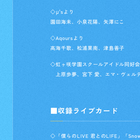
◇μ'sより
園田海未、小泉花陽、矢澤にこ
◇Aqoursより
高海千歌、松浦果南、津島善子
◇虹ヶ咲学園スクールアイドル同好
上原歩夢、宮下 愛、エマ・ヴェル
■収録ライブカード
◇「僕らのLIVE 君とのLIFE」「Sno