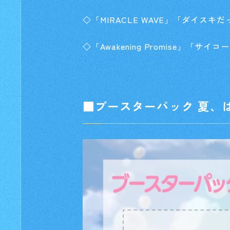
◇「MIRACLE WAVE」「ダイスキだ
◇「Awakening Promise」「サイ
■ブースターパック 夏、