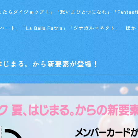
ったらダイジョウブ！」「想いよひとつになれ」「Fantastic D
コーハート」「La Bella Patria」「ツナガルコネクト」 ほか
はじまる。から新要素が登場！