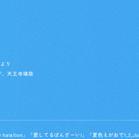
イベント
Card Lis
カードを探す
O
会より
デ、天王寺璃奈
w halation」「愛してるばんざーい!」「夏色えがおで1,2,J