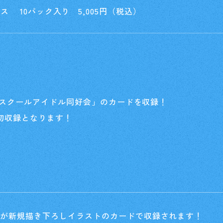
ス 10パック入り 5,005円（税込）
咲学園スクールアイドル同好会」のカードを収録！
が初収録となります！
Home
ホーム
Rule/Q
ト
ルール/Q&A
Schedul
スケジュール
Event
ーが新規描き下ろしイラストのカードで収録されます！