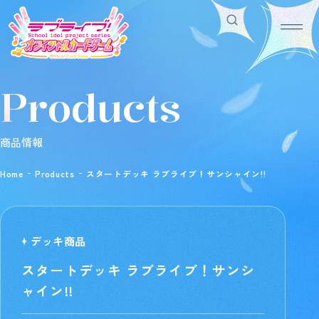
Products
Home
For Beginners
ホーム
はじめての方へ
Rule/Q&A
News
商品情報
ルール/Q&A
ニュース
Schedule
Products
Home
Products
スタートデッキ ラブライブ！サンシャイン!!
スケジュール
商品情報
Event
Shop
イベント
お店を探す
Card List
Deck Recipe
カードを探す
デッキを作る/紹介/探す
デッキ商品
スタートデッキ ラブライブ！サンシ
ャイン!!
Official