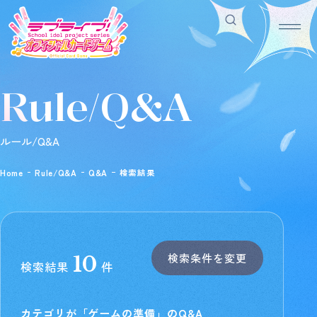
Rule/Q&A
Home
For Beginners
ホーム
はじめての方へ
Rule/Q&A
News
ルール/Q&A
ルール/Q&A
ニュース
Schedule
Products
Home
Rule/Q&A
Q&A
検索結果
スケジュール
商品情報
Event
Shop
イベント
お店を探す
Card List
Deck Recipe
カードを探す
デッキを作る/紹介/探す
検索条件を変更
10
検索結果
件
Official
カテゴリが「ゲームの準備」のQ&A