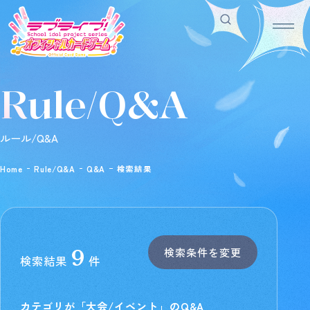
Rule/Q&A
Home
For Beginners
ホーム
はじめての方へ
Rule/Q&A
News
ルール/Q&A
ルール/Q&A
ニュース
Schedule
Products
Home
Rule/Q&A
Q&A
検索結果
スケジュール
商品情報
Event
Shop
イベント
お店を探す
Card List
Deck Recipe
カードを探す
デッキを作る/紹介/探す
検索条件を変更
9
検索結果
件
Official
カテゴリが「大会/イベント」のQ&A